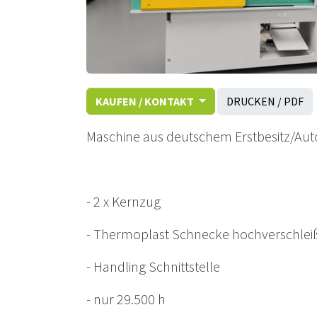
KAUFEN / KONTAKT
DRUCKEN / PDF
Maschine aus deutschem Erstbesitz/Autom
- 2 x Kernzug
- Thermoplast Schnecke hochverschleiß
- Handling Schnittstelle
- nur 29.500 h