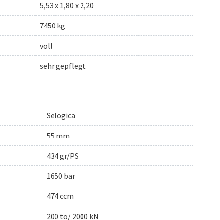
5,53 x 1,80 x 2,20
7450 kg
voll
sehr gepflegt
Selogica
55 mm
434 gr/PS
1650 bar
474 ccm
200 to/ 2000 kN