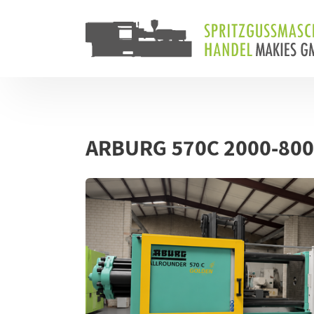
Skip to main content
Skip to page footer
ARBURG 570C 2000-800