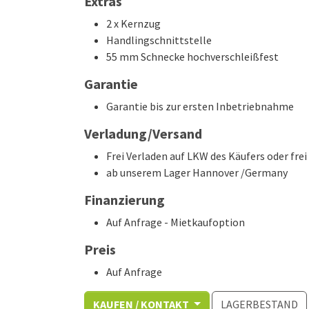
Extras
2 x Kernzug
Handlingschnittstelle
55 mm Schnecke hochverschleißfest
Garantie
Garantie bis zur ersten Inbetriebnahme
Verladung/Versand
Frei Verladen auf LKW des Käufers oder fr
ab unserem Lager Hannover /Germany
Finanzierung
Auf Anfrage - Mietkaufoption
Preis
Auf Anfrage
KAUFEN / KONTAKT
LAGERBESTAND