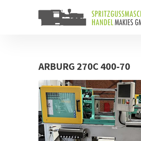
Skip to main content
Skip to page footer
ARBURG 270C 400-70