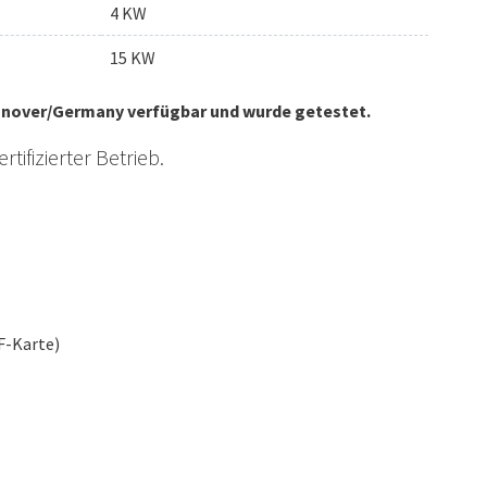
4 KW
15 KW
annover/Germany verfügbar und wurde getestet.
tifizierter Betrieb.
F-Karte)