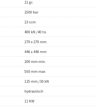
21 gr.
2500 bar
23 ccm
400 kN /40 to.
270 x 270 mm
446 x 446 mm
200 mm min.
550 mm max
125 mm /30 kN
hydraulisch
11 KW