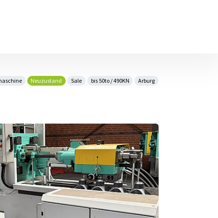
maschine
Neuzustand
Sale
bis 50to / 490KN
Arburg