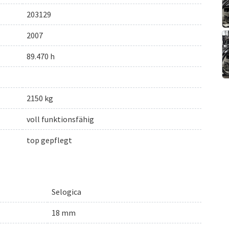
203129
2007
89.470 h
2150 kg
voll funktionsfähig
top gepflegt
Selogica
18 mm